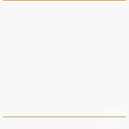
עמוד הבית
אודות
צוות המשרד
תחומי עיסוק נוספים
מן התקשורת
פסיקה
המלצות
מאמרים
שלוחה בחו"ל
פעילות ציבורית
צור קשר
הצהרת נגישות
מומלצים
אזרחות רומנית