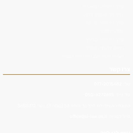
עורך דין נהיגה בשכרות
עורך דין תעבורה בצפון
עורך דין פלילי בחיפה
שחרור ממעצר
עורך דין פלילי מומלץ
הגשת עתירה מנהלית
הוצאת דרכון רומני ואזרחות רומנית
צרו קשר
טל':
077-2015482
טל' נייד:
050-6272695
כתובת ראשית: רח’ דרך בר יהודה 53 (קומה 3), נשר 3688312
מייל לפניות:
office@si-law.co.il
עשו לנו לייק