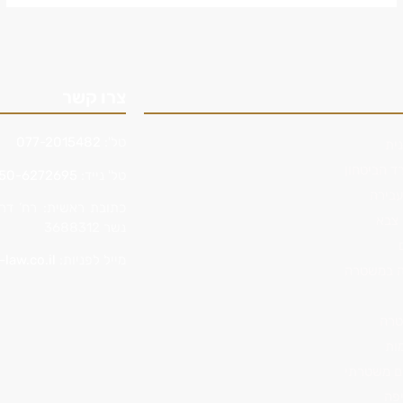
צרו קשר
טל':
077-2015482
ית
ד הביטחון
טל' נייד:
50-6272695
עבירה
 צבא
נשר 3688312
מייל לפניות:
-law.co.il
רה במשטרה
טרה
ות
ם משטרתי
יפה