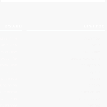
מפת האתר
מומלצים
עמוד הבית
אזרחות רומנ
אודות
תביעות משר
צוות המשרד
ייצוג נפגעי 
תחומי עיסוק נוספים
עו"ד לענייני
מן התקשורת
ייצוג שוטרים
פסיקה
זימון לחקי
המלצות
סגירת תיק
מאמרים
חקירה במש
שלוחה בחו"ל
עבירות אלימ
פעילות ציבורית
מחיקת רישו
צור קשר
עורך דין בח