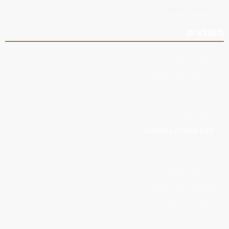
הצהרת נגישות
מומלצים
אזרחות רומנית
תביעות משרד הביטחון
ייצוג נפגעי עבירה
עו"ד לענייני צבא
ייצוג שוטרים
זימון לחקירה במשטרה
סגירת תיק
חקירה במשטרה
עבירות אלימות
מחיקת רישום משטרתי
עורך דין בחיפה
עורך דין נזקי רכוש