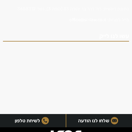
כתובת ראשית: רח’ דרך בר יהודה 53 (קומה 3), נשר 3688312
מייל לפניות:
office@si-law.co.il
עשו לנו לייק
שלחו לנו הודעה
לשיחת טלפון