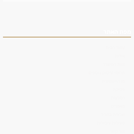
מפת האתר
עמוד הבית
אודות
צוות המשרד
תחומי עיסוק נוספים
מן התקשורת
פסיקה
המלצות
מאמרים
שלוחה בחו"ל
פעילות ציבורית
צור קשר