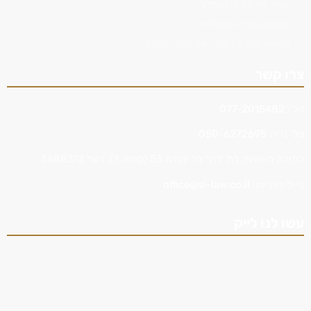
עורך דין פלילי מומלץ
הגשת עתירה מנהלית
הוצאת דרכון רומני ואזרחות רומנית
צרו קשר
טל':
077-2015482
טל' נייד:
050-6272695
כתובת ראשית: רח’ דרך בר יהודה 53 (קומה 3), נשר 3688312
מייל לפניות:
office@si-law.co.il
עשו לנו לייק