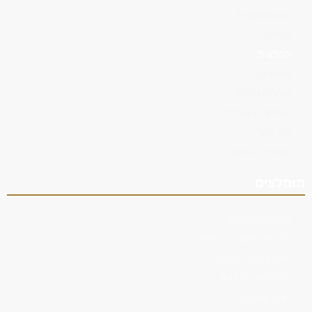
מן התקשורת
פסיקה
המלצות
מאמרים
שלוחה בחו"ל
פעילות ציבורית
צור קשר
הצהרת נגישות
מומלצים
אזרחות רומנית
תביעות משרד הביטחון
ייצוג נפגעי עבירה
עו"ד לענייני צבא
ייצוג שוטרים