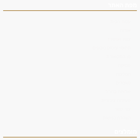
מפת האתר
עמוד הבית
אודות
צוות המשרד
תחומי עיסוק נוספים
מן התקשורת
פסיקה
המלצות
מאמרים
שלוחה בחו"ל
פעילות ציבורית
צור קשר
הצהרת נגישות
מומלצים