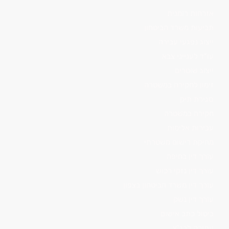
אזרחות רומנית
תביעות משרד הביטחון
ייצוג נפגעי עבירה
עו"ד לענייני צבא
ייצוג שוטרים
זימון לחקירה במשטרה
סגירת תיק
חקירה במשטרה
עבירות אלימות
מחיקת רישום משטרתי
עורך דין בחיפה
עורך דין נזקי רכוש
עורך דין משרד הביטחון בצפון
עורך דין נשק
ביטול כתב אישום
עתירה לבג"ץ