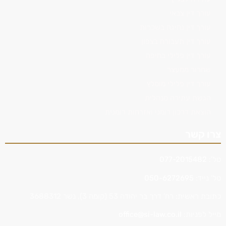
עורך דין צבאי
עורך דין נהיגה בשכרות
עורך דין תעבורה בצפון
עורך דין פלילי בחיפה
שחרור ממעצר
עורך דין פלילי מומלץ
הגשת עתירה מנהלית
הוצאת דרכון רומני ואזרחות רומנית
צרו קשר
טל':
077-2015482
טל' נייד:
050-6272695
כתובת ראשית: רח’ דרך בר יהודה 53 (קומה 3), נשר 3688312
מייל לפניות:
office@si-law.co.il