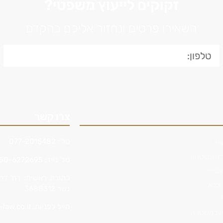
זקוקים לייעוץ משפטי?
השאירו פרטים ונחזור אליכם בהקדם
צרו קשר
טל':
077-2015482
ית
ד הביטחון
טל' נייד:
50-6272695
עבירה
 צבא
נשר 3688312
מייל לפניות:
-law.co.il
רה במשטרה