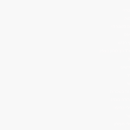
טרה
ות
ם משטרתי
יפה
י רכוש
רד הביטחון בצפון
ק
ישום
ץ
י
יגה בשכרות
בורה בצפון
ילי בחיפה
צר
לי מומלץ