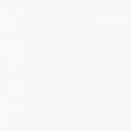
המלצות
סגירת תיק
מאמרים
חקירה במש
שלוחה בחו"ל
עבירות אלימ
פעילות ציבורית
מחיקת רישו
צור קשר
עורך דין בח
הצהרת נגישות
עורך דין נזק
עורך דין מש
עורך דין נש
ביטול כתב א
עתירה לבג"
עורך דין צבא
עורך דין נה
עורך דין תע
עורך דין פל
שחרור ממע
עורך דין פלי