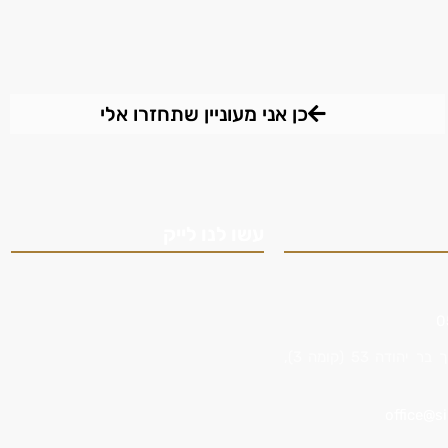
כן אני מעוניין שתחזרו אלי
עשו לנו לייק
0
כתובת ראשית: רח’ דרך בר יהודה 53 (קומה 3),
office@si