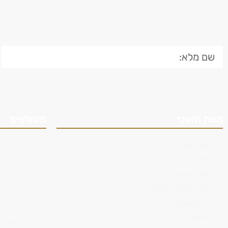
מפת האתר
מומלצים
עמוד הבית
אזרחות רומנ
אודות
תביעות משר
צוות המשרד
ייצוג נפגעי 
תחומי עיסוק נוספים
עו"ד לענייני
מן התקשורת
ייצוג שוטרים
פסיקה
זימון לחקי