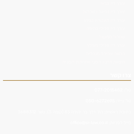
עורך דין צבאי
עורך דין נהיגה בשכרות
עורך דין תעבורה בצפון
עורך דין פלילי בחיפה
שחרור ממעצר
עורך דין פלילי מומלץ
הגשת עתירה מנהלית
הוצאת דרכון רומני ואזרחות רומנית
צרו קשר
טל':
077-2015482
טל' נייד:
050-6272695
כתובת ראשית: רח’ דרך בר יהודה 53 (קומה 3), נשר 3688312
מייל לפניות:
office@si-law.co.il