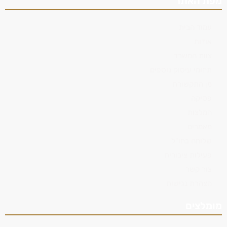
מפת האתר
עמוד הבית
אודות
צוות המשרד
תחומי עיסוק נוספים
מן התקשורת
פסיקה
המלצות
מאמרים
שלוחה בחו"ל
פעילות ציבורית
צור קשר
הצהרת נגישות
מומלצים