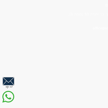
0
כתובת ראשית: רח’ דרך בר יהודה 53 (קומה 3),
office@si