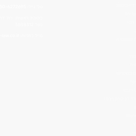
ד הביטחון
טל' נייד:
50-6272695
עבירה
 צבא
נשר 3688312
מייל לפניות:
-law.co.il
רה במשטרה
טרה
ות
ם משטרתי
יפה
י רכוש
רד הביטחון בצפון
ק
ישום
ץ
י