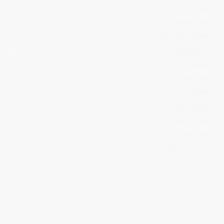
אודות
תביעות משר
צוות המשרד
ייצוג נפגעי 
תחומי עיסוק נוספים
עו"ד לענייני
מן התקשורת
ייצוג שוטרים
פסיקה
זימון לחקי
המלצות
סגירת תיק
מאמרים
חקירה במש
שלוחה בחו"ל
עבירות אלימ
פעילות ציבורית
מחיקת רישו
צור קשר
עורך דין בח
הצהרת נגישות
עורך דין נזק
עורך דין מש
עורך דין נש
ביטול כתב א
עתירה לבג"
עורך דין צבא