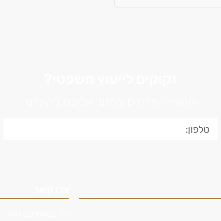
זקוקים לייעוץ משפטי?
השאירו פרטים ונחזור אליכם בהקדם
צרו קשר
טל':
077-2015482
ית