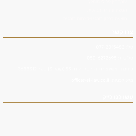
עורך דין פלילי מומלץ
הגשת עתירה מנהלית
הוצאת דרכון רומני ואזרחות רומנית
צרו קשר
טל':
077-2015482
טל' נייד:
050-6272695
כתובת ראשית: רח’ דרך בר יהודה 53 (קומה 3), נשר 3688312
מייל לפניות:
office@si-law.co.il
עשו לנו לייק