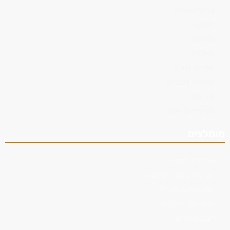
מן התקשורת
פסיקה
המלצות
מאמרים
שלוחה בחו"ל
פעילות ציבורית
צור קשר
הצהרת נגישות
מומלצים
אזרחות רומנית
תביעות משרד הביטחון
ייצוג נפגעי עבירה
עו"ד לענייני צבא
ייצוג שוטרים