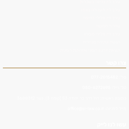
עורך דין נהיגה בשכרות
עורך דין תעבורה בצפון
עורך דין פלילי בחיפה
שחרור ממעצר
עורך דין פלילי מומלץ
הגשת עתירה מנהלית
הוצאת דרכון רומני ואזרחות רומנית
צרו קשר
טל':
077-2015482
טל' נייד:
050-6272695
כתובת ראשית: רח’ דרך בר יהודה 53 (קומה 3), נשר 3688312
מייל לפניות:
office@si-law.co.il
עשו לנו לייק