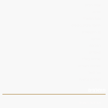
עמוד הבית
אודות
צוות המשרד
תחומי עיסוק נוספים
מן התקשורת
פסיקה
המלצות
מאמרים
שלוחה בחו"ל
פעילות ציבורית
צור קשר
הצהרת נגישות
מומלצים
אזרחות רומנית