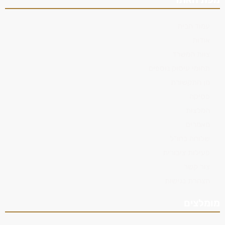
עמוד הבית
אודות
צוות המשרד
תחומי עיסוק נוספים
מן התקשורת
פסיקה
המלצות
מאמרים
שלוחה בחו"ל
פעילות ציבורית
צור קשר
הצהרת נגישות
מומלצים