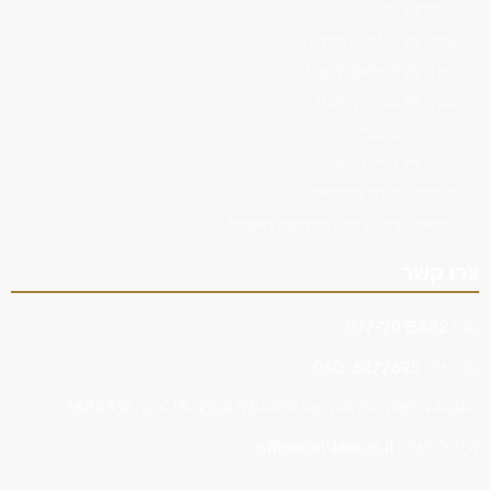
עורך דין צבאי
עורך דין נהיגה בשכרות
עורך דין תעבורה בצפון
עורך דין פלילי בחיפה
שחרור ממעצר
עורך דין פלילי מומלץ
הגשת עתירה מנהלית
הוצאת דרכון רומני ואזרחות רומנית
צרו קשר
טל':
077-2015482
טל' נייד:
050-6272695
כתובת ראשית: רח’ דרך בר יהודה 53 (קומה 3), נשר 3688312
מייל לפניות:
office@si-law.co.il